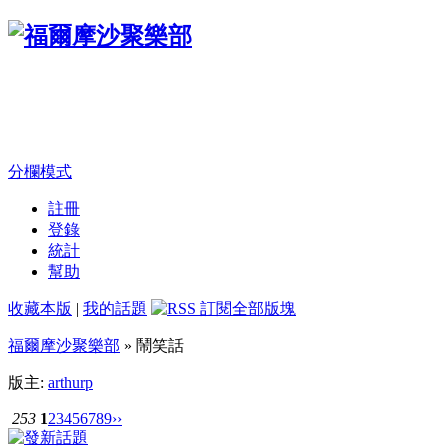
分欄模式
註冊
登錄
統計
幫助
收藏本版
|
我的話題
福爾摩沙聚樂部
» 鬧笑話
版主:
arthurp
253
1
2
3
4
5
6
7
8
9
››