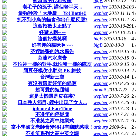
愛滑雪的拉布拉多
bigB
2010-12-12
0
老毛子的孫子, 講個老半天...
wepher
2010-12-10
3
最強秒殺「大地板」 Yo! Battle!!
wepher
2010-11-11
4
抓不到小鳥的貓會作出什麼反應?
wepher
2010-11-2
3
這個招數太正點了
wepher
2010-10-29
1
好嚇人啊~~~
wepher
2010-10-25
1
這個好爆笑啊
bigB
2010-10-18
4
好有趣的貓咪啊~~~
bigB
2010-10-3
1
芬逹誇張的汽水廣告
wepher
2010-9-15
0
芬逹汽水廣告
wepher
2010-9-15
0
不怕神一樣的對手,就怕豬一樣的隊友
wepher
2010-9-15
0
阿豆仔模仿小胖弟 PK 舞技
wepher
2010-9-14
2
台灣新三寶
wepher
2010-9-14
1
有沒有這麼好笑的貓啊
wepher
2010-8-26
6
超可愛的短腿貓
gromit
2010-7-27
2
這是太懶還是皮在癢?
wepher
2010-7-26
2
日本整人節目, 鏡中出現了女人...
wepher
2010-7-26
0
iphone 4 FaceTime
wepher
2010-7-23
1
不准笑的停屍間
wepher
2010-7-21
0
不准笑之高中結業式
wepher
2010-7-21
0
當小學國文老師會變得很有幽默感哦！
arthurp
2009-6-1
2
不准笑系列之高中英文課
wepher
2010-7-21
2