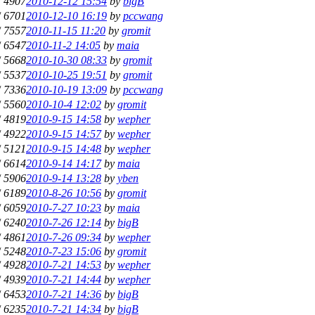
/
4907
2010-12-12 15:54
by
bigB
/
6701
2010-12-10 16:19
by
pccwang
/
7557
2010-11-15 11:20
by
gromit
/
6547
2010-11-2 14:05
by
maia
/
5668
2010-10-30 08:33
by
gromit
/
5537
2010-10-25 19:51
by
gromit
/
7336
2010-10-19 13:09
by
pccwang
/
5560
2010-10-4 12:02
by
gromit
/
4819
2010-9-15 14:58
by
wepher
/
4922
2010-9-15 14:57
by
wepher
/
5121
2010-9-15 14:48
by
wepher
/
6614
2010-9-14 14:17
by
maia
/
5906
2010-9-14 13:28
by
yben
/
6189
2010-8-26 10:56
by
gromit
/
6059
2010-7-27 10:23
by
maia
/
6240
2010-7-26 12:14
by
bigB
/
4861
2010-7-26 09:34
by
wepher
/
5248
2010-7-23 15:06
by
gromit
/
4928
2010-7-21 14:53
by
wepher
/
4939
2010-7-21 14:44
by
wepher
/
6453
2010-7-21 14:36
by
bigB
/
6235
2010-7-21 14:34
by
bigB