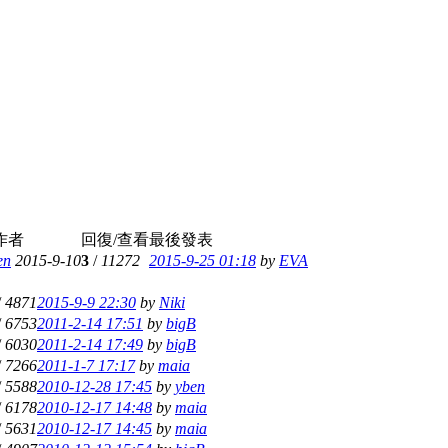
作者
回復/查看
最後發表
en
2015-9-10
3
/
11272
2015-9-25 01:18
by
EVA
/
4871
2015-9-9 22:30
by
Niki
/
6753
2011-2-14 17:51
by
bigB
/
6030
2011-2-14 17:49
by
bigB
/
7266
2011-1-7 17:17
by
maia
/
5588
2010-12-28 17:45
by
yben
/
6178
2010-12-17 14:48
by
maia
/
5631
2010-12-17 14:45
by
maia