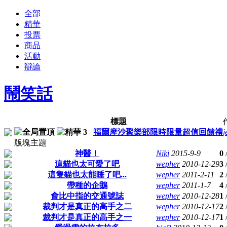
全部
精華
投票
商品
活動
辯論
鬧笑話
標題
福爾摩沙聚樂部限時限量超值回饋禮
j
版塊主題
神醫！
Niki
2015-9-9
0
這貓也太可愛了吧
wepher
2010-12-29
3
這隻貓也太能睡了吧...
wepher
2011-2-11
2
帶種的企鵝
wepher
2011-1-7
4
會比中指的交通號誌
wepher
2010-12-28
1
裁判才是真正的高手之二
wepher
2010-12-17
2
裁判才是真正的高手之一
wepher
2010-12-17
1